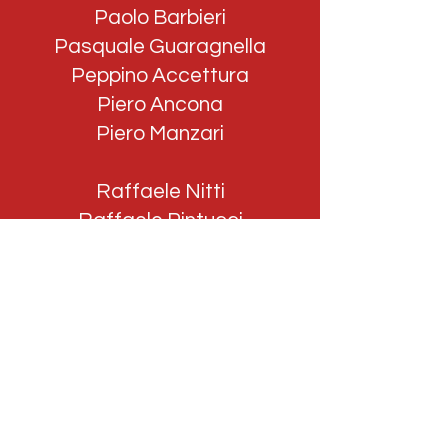
Paolo Barbieri
Pasquale Guaragnella
Peppino Accettura
Piero Ancona
Piero Manzari
Raffaele Nitti
Raffaele Pintucci
Raimondo Cucciolla
Raniero Barattolo
Sabino Bartoli
Sabino Santamato
Sergio Fanelli
Stefano Colella