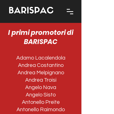
I primi promotori di
BARISPAC
Adamo Lacalendola
Andrea Costantino
Andrea Melpignano
Andrea Troisi
Angelo Nava
Angelo Sisto
Antonello Preite
Antonello Raimondo